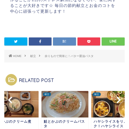
ることが大好きです☆ 毎日の節約献立とお金のコトを
中心に頑張って更新します！
HOME
献立
余りもので簡単に！バター醤油パスタ
RELATED POST
献立
献立
とかぶのクリーム煮
鮭とかぶのクリームパス
ハヤシライスをリメ
タ
ク！ハヤシライスド